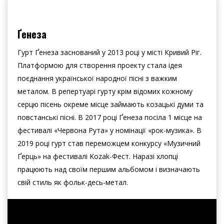
Ґенеза
Гурт Ґенеза заснований у 2013 році у місті Кривий Ріг.
Платформою для створення проекту стала ідея
поєднання української народної пісні з важким
металом. В репертуарі гурту крім відомих кожному
серцю пісень окреме місце займають козацькі думи та
повстанські пісні. В 2017 році Ґенеза посіла 1 місце на
фестивалі «Червона Рута» у номінації «рок-музика». В
2019 році гурт став переможцем конкурсу «Музичний
Ґерць» на фестивалі Kozak-Фест. Наразі хлопці
працюють над своїм першим альбомом і визначають
свій стиль як фольк-десь-метал.