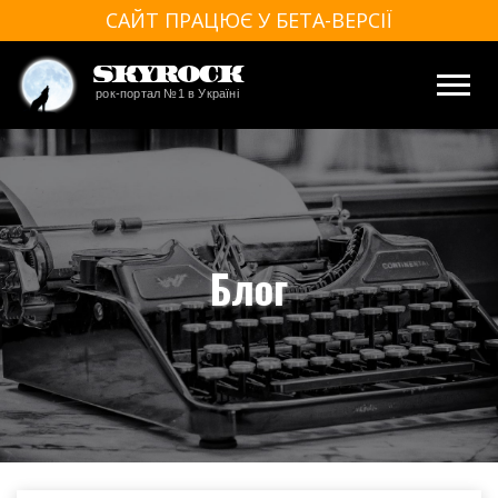
САЙТ ПРАЦЮЄ У БЕТА-ВЕРСІЇ
SkyRock
рок-портал №1 в Україні
Блог