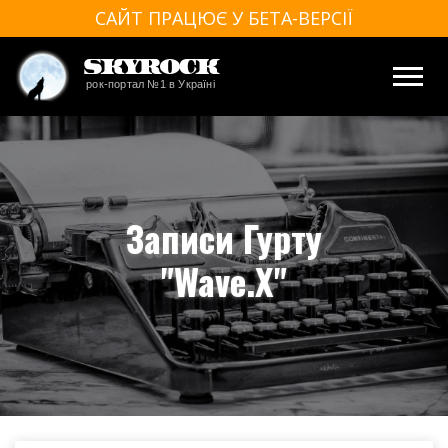
САЙТ ПРАЦЮЄ У БЕТА-ВЕРСІЇ
SkyRock
рок-портал №1 в Україні
Записи Гурту
"Wave.X"