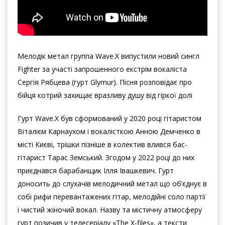
Мелодік метал группа Wave.X випустили новий сингл
Fighter за участі запрошенного екстрім вокаліста
Сергія Рябцева (гурт Glymur). Пісня розповідає про
бійця котрий захищає вразливу душу від гіркої долі
Гурт Wave.X був сформований у 2020 році гітаристом
Віталієм Карнаухом і вокалісткою Анною Демченко в
місті Києві, трішки пізніше в колектив влився бас-
гітарист Тарас Земський. Згодом у 2022 році до них
приєднався барабанщик Ілля Івашкевич. Гурт
доносить до слухачів мелодичний метал що об’єднує в
собі рифи перевантажених гітар, мелодійні соло партії
і чистий жіночий вокал. Назву та містичну атмосферу
гурт позичив у телесеріалу «The X-files», а тексти