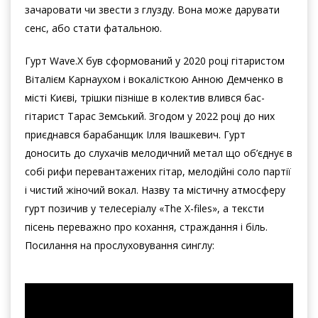
зачаровати чи звести з глузду. Вона може дарувати
сенс, або стати фатальною.
Гурт Wave.X був сформований у 2020 році гітаристом
Віталієм Карнаухом і вокалісткою Анною Демченко в
місті Києві, трішки пізніше в колектив влився бас-
гітарист Тарас Земський. Згодом у 2022 році до них
приєднався барабанщик Ілля Івашкевич. Гурт
доносить до слухачів мелодичний метал що об’єднує в
собі рифи перевантажених гітар, мелодійні соло партії
і чистий жіночий вокал. Назву та містичну атмосферу
гурт позичив у телесеріалу «The X-files», а тексти
пісень переважно про кохання, страждання і біль.
Посилання на прослуховування синглу: