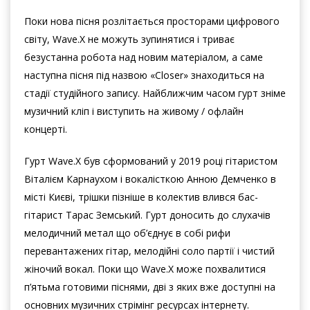
Поки нова пісня розлітається просторами цифрового
світу, Wave.X не можуть зупинятися і триває
безустанна робота над новим матеріалом, а саме
наступна пісня під назвою «Closer» знаходиться на
стадії студійного запису. Найближчим часом гурт зніме
музичний кліп і виступить на живому / офлайн
концерті.
Гурт Wave.X був сформований у 2019 році гітаристом
Віталієм Карнаухом і вокалісткою Анною Демченко в
місті Києві, трішки пізніше в колектив влився бас-
гітарист Тарас Земський. Гурт доносить до слухачів
мелодичний метал що об’єднує в собі рифи
перевантажених гітар, мелодійні соло партії і чистий
жіночий вокал. Поки що Wave.X може похвалитися
п’ятьма готовими піснями, дві з яких вже доступні на
основних музичних стрімінг ресурсах інтернету.