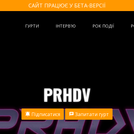
САЙТ ПРАЦЮЄ У БЕТА-ВЕРСІЇ
ГУРТИ
ІНТЕРВ’Ю
РОК ПОДІЇ
Р
PRHDV
Підписатися
Запитати гурт