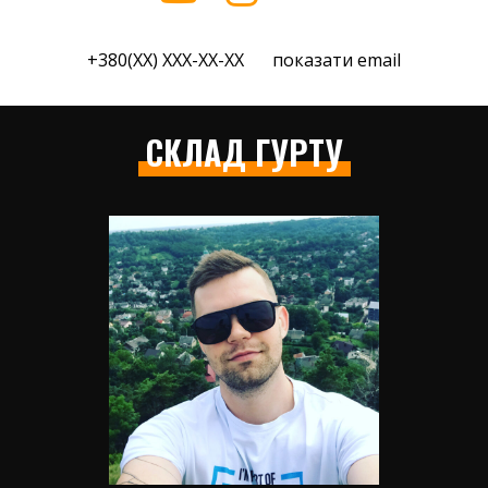
+380(XX) XXX-XX-XX
показати email
СКЛАД ГУРТУ