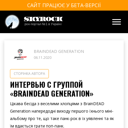
САЙТ ПРАЦЮЄ У БЕТА-ВЕРСІЇ
SkyRock
рок-портал №1 в Україні
BRAINDEAD GENERATION
06.11.2020
СТОРІНКА АВТОРА
ИНТЕРВЬЮ С ГРУППОЙ
«BRAINDEAD GENERATION»
Цікава бесіда з веселими хлопцями з BrainDEAD
Generation напередодні виходу першого їхнього міні-
альбому про те, що таке панк-рок в їх уявленні та як
їм вдається грати поп-панк.