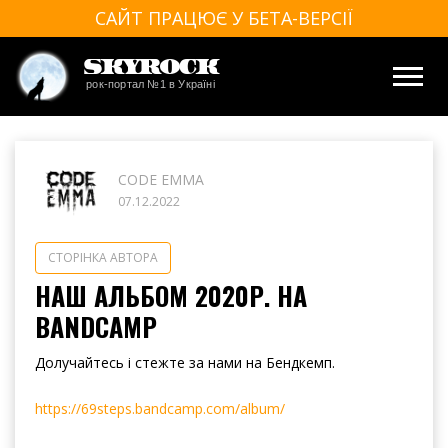
САЙТ ПРАЦЮЄ У БЕТА-ВЕРСІЇ
SkyRock
рок-портал №1 в Україні
CODE EMMA
07.12.2022
СТОРІНКА АВТОРА
НАШ АЛЬБОМ 2020Р. НА
BANDCAMP
Долучайтесь і стежте за нами на Бендкемп.
https://69steps.bandcamp.com/album/