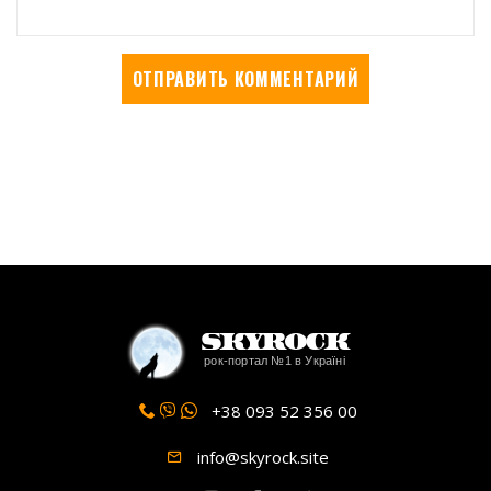
SkyRock
рок-портал №1 в Україні
+38 093 52 356 00
info@skyrock.site