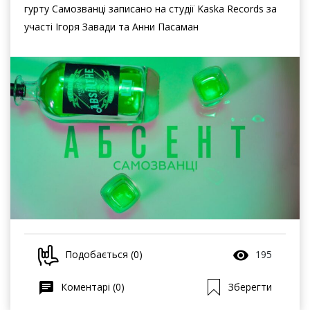
гурту Самозванці записано на студії Kaska Records за
участі Ігоря Завади та Анни Пасаман
Подобається (0)
195
Коментарі (0)
Зберегти