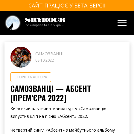
САЙТ ПРАЦЮЄ У БЕТА-ВЕРСІЇ
SkyRock
рок-портал №1 в Україні
САМОЗВАНЦІ
08.10.2022
СТОРІНКА АВТОРА
САМОЗВАНЦІ — АБСЕНТ
[ПРЕМ’ЄРА 2022]
Київський альтернативний гурту «Самозванці»
випустив кліп на пісню «Абсент» 2022.
Четвертий сингл «Абсент» з майбутнього альбому