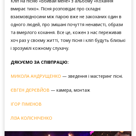
Кліп на пісню «Вбивай мене» з альбому «Кохання
вмирає тихо». Пісня розповідає про складні
взаємовідносини між парою вже не закоханих один в
одного людей, про змішані почуття ненависті, образи
та вмерлого кохання. Все це, кожен з нас переживав
хоч раз у своєму житті, тому пісня і кліп будуть близькі
і зрозумілі кожному слухачу.
ДЯКУЄМО ЗА СПІВПРАЦЮ:
МИКОЛА АНДРУЩЕНКО
— зведення і мастеринг пісні.
ЄВГЕН ДЄРЄВЙОВ
— камера, монтаж
ІГОР ПІМЕНОВ
ЛІЗА КОЛІСНІЧЕНКО