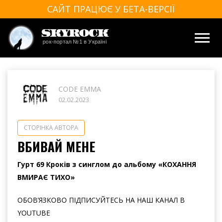
САЙТ ПРАЦЮЄ У БЕТА-ВЕРСІЇ
SkyRock
рок-портал №1 в Україні
CODE EMMA
02.02.2023
СТОРІНКА АВТОРА
ВБИВАЙ МЕНЕ
Гурт 69 Кроків з синглом до альбому «КОХАННЯ
ВМИРАЄ ТИХО»
ОБОВ’ЯЗКОВО ПІДПИСУЙТЕСЬ НА НАШ КАНАЛ В
YOUTUBE